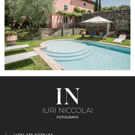
(+39) 335.6039465