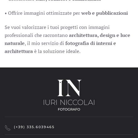
• Offrire immagini ottimizzate per
web e pubblicazioni
Se vuoi valorizzare i tuoi progetti con immagini
professionali che raccontano
architettura, design
e luce
naturale
, il mio servizio di
fotografia di interni e
architettura
è la soluzione ideale.
(+39) 335.6039465